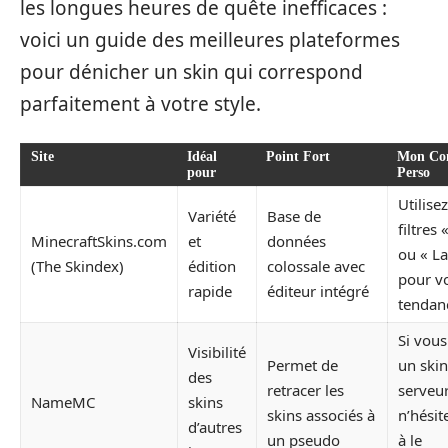
les longues heures de quête inefficaces :
voici un guide des meilleures plateformes
pour dénicher un skin qui correspond
parfaitement à votre style.
Site
Idéal
Point Fort
Mon Con
pour
Perso
Utilisez
Variété
Base de
filtres 
MinecraftSkins.com
et
données
ou « La
(The Skindex)
édition
colossale avec
pour vo
rapide
éditeur intégré
tendan
Si vou
Visibilité
Permet de
un skin
des
retracer les
serveur
NameMC
skins
skins associés à
n’hésit
d’autres
un pseudo
à le