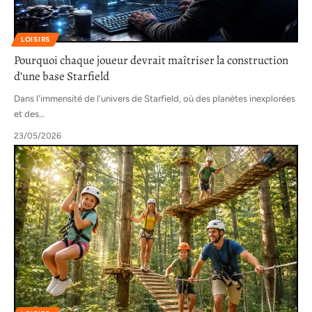
LOISIRS
Pourquoi chaque joueur devrait maîtriser la construction
d’une base Starfield
Dans l'immensité de l'univers de Starfield, où des planètes inexplorées
et des
…
23/05/2026