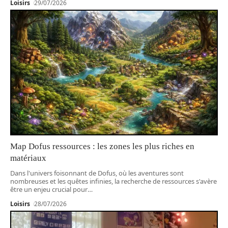
Loisirs
29/07/2026
Map Dofus ressources : les zones les plus riches en
matériaux
Dans l'univers foisonnant de Dofus, où les aventures sont
nombreuses et les quêtes infinies, la recherche de ressources s'avère
être un enjeu crucial pour
…
Loisirs
28/07/2026