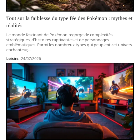
Tout sur la faiblesse du type fée des Pokémon : mythes et
réalités
Le monde fascinant de Pokémon regorge de complexités
stratégiques, d'histoires captivantes et de personnages
emblématiques. Parmi les nombreux types qui peuplent cet univers
enchanteur,
…
Loisirs
24/07/2026