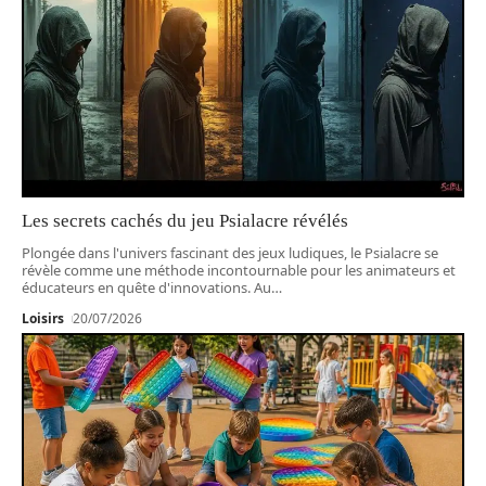
Les secrets cachés du jeu Psialacre révélés
Plongée dans l'univers fascinant des jeux ludiques, le Psialacre se
révèle comme une méthode incontournable pour les animateurs et
éducateurs en quête d'innovations. Au
…
Loisirs
20/07/2026