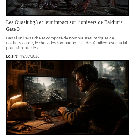
Les Quasit bg3 et leur impact sur l’univers de Baldur’s
Gate 3
Dans l'univers riche et composé de nombreuses intrigues de
Baldur's Gate 3, le choix des compagnons et des familiers est crucial
pour affronter les
…
Loisirs
19/07/2026