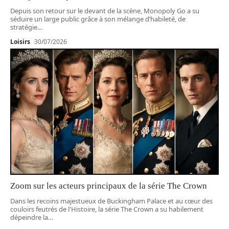
Depuis son retour sur le devant de la scène, Monopoly Go a su
séduire un large public grâce à son mélange d’habileté, de
stratégie
…
Loisirs
30/07/2026
Zoom sur les acteurs principaux de la série The Crown
Dans les recoins majestueux de Buckingham Palace et au cœur des
couloirs feutrés de l'Histoire, la série The Crown a su habilement
dépeindre la
…