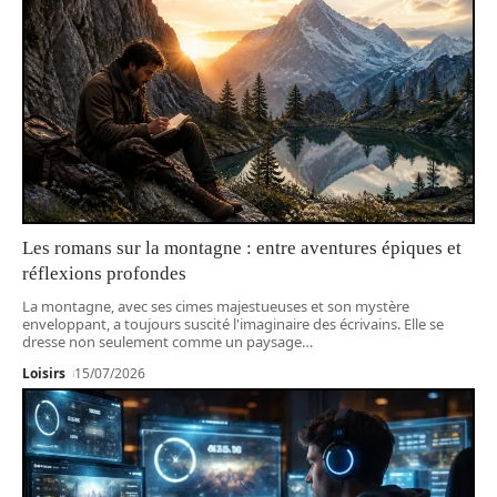
Les romans sur la montagne : entre aventures épiques et
réflexions profondes
La montagne, avec ses cimes majestueuses et son mystère
enveloppant, a toujours suscité l'imaginaire des écrivains. Elle se
dresse non seulement comme un paysage
…
Loisirs
15/07/2026