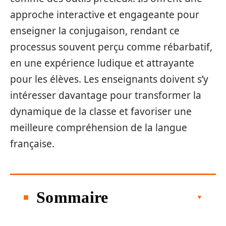
approche interactive et engageante pour
enseigner la conjugaison, rendant ce
processus souvent perçu comme rébarbatif,
en une expérience ludique et attrayante
pour les élèves. Les enseignants doivent s’y
intéresser davantage pour transformer la
dynamique de la classe et favoriser une
meilleure compréhension de la langue
française.
Sommaire