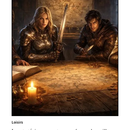
Loisirs