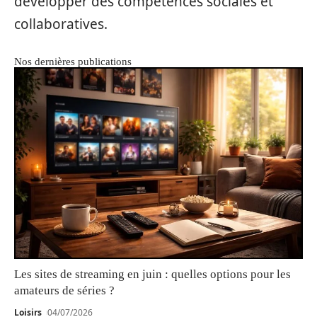
développer des compétences sociales et
collaboratives.
Nos dernières publications
Les sites de streaming en juin : quelles options pour les
amateurs de séries ?
Loisirs
04/07/2026