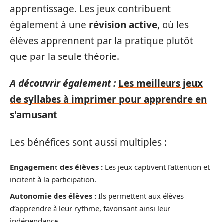
apprentissage. Les jeux contribuent
également à une
révision active
, où les
élèves apprennent par la pratique plutôt
que par la seule théorie.
A découvrir également :
Les meilleurs jeux
de syllabes à imprimer pour apprendre en
s'amusant
Les bénéfices sont aussi multiples :
Engagement des élèves :
Les jeux captivent l’attention et
incitent à la participation.
Autonomie des élèves :
Ils permettent aux élèves
d’apprendre à leur rythme, favorisant ainsi leur
indépendance.