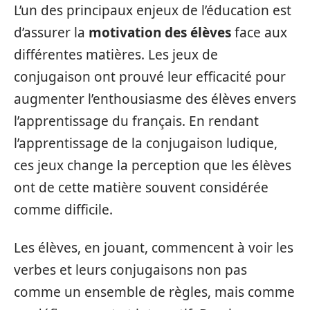
L’un des principaux enjeux de l’éducation est
d’assurer la
motivation des élèves
face aux
différentes matières. Les jeux de
conjugaison ont prouvé leur efficacité pour
augmenter l’enthousiasme des élèves envers
l’apprentissage du français. En rendant
l’apprentissage de la conjugaison ludique,
ces jeux change la perception que les élèves
ont de cette matière souvent considérée
comme difficile.
Les élèves, en jouant, commencent à voir les
verbes et leurs conjugaisons non pas
comme un ensemble de règles, mais comme