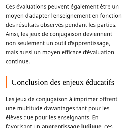
Ces évaluations peuvent également être un
moyen d’adapter l’enseignement en fonction
des résultats observés pendant les parties.
Ainsi, les jeux de conjugaison deviennent
non seulement un outil d’apprentissage,
mais aussi un moyen efficace d’évaluation
continue.
Conclusion des enjeux éducatifs
Les jeux de conjugaison à imprimer offrent
une multitude d’avantages tant pour les
élèves que pour les enseignants. En
favorisant un
apprentissage ludique
, ces