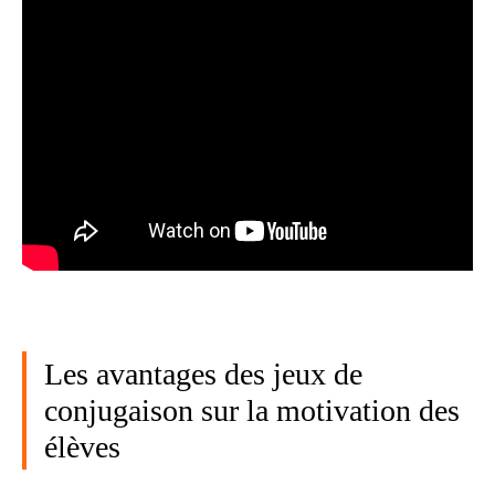
Les avantages des jeux de
conjugaison sur la motivation des
élèves