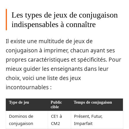
Les types de jeux de conjugaison
indispensables à connaître
Il existe une multitude de jeux de
conjugaison à imprimer, chacun ayant ses
propres caractéristiques et spécificités. Pour
mieux guider les enseignants dans leur
choix, voici une liste des jeux
incontournables :
Type de jeu
Public
Temps de conjugaison
cible
Dominos de
CE1 à
Présent, Futur,
conjugaison
CM2
Imparfait