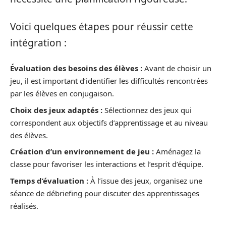
Voici quelques étapes pour réussir cette
intégration :
Évaluation des besoins des élèves :
Avant de choisir un
jeu, il est important d’identifier les difficultés rencontrées
par les élèves en conjugaison.
Choix des jeux adaptés :
Sélectionnez des jeux qui
correspondent aux objectifs d’apprentissage et au niveau
des élèves.
Création d’un environnement de jeu :
Aménagez la
classe pour favoriser les interactions et l’esprit d’équipe.
Temps d’évaluation :
À l’issue des jeux, organisez une
séance de débriefing pour discuter des apprentissages
réalisés.