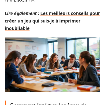
connaissances.
Lire également :
Les meilleurs conseils pour
créer un jeu qui suis-je à imprimer
inoubliable