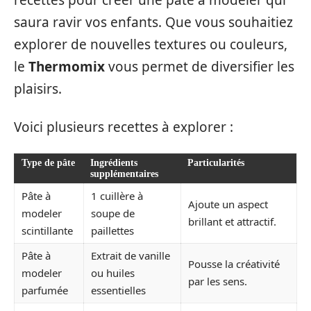
recettes pour créer une pâte à modeler qui
saura ravir vos enfants. Que vous souhaitiez
explorer de nouvelles textures ou couleurs,
le
Thermomix
vous permet de diversifier les
plaisirs.
Voici plusieurs recettes à explorer :
Type de pâte
Ingrédients
Particularités
supplémentaires
Pâte à
1 cuillère à
Ajoute un aspect
modeler
soupe de
brillant et attractif.
scintillante
paillettes
Pâte à
Extrait de vanille
Pousse la créativité
modeler
ou huiles
par les sens.
parfumée
essentielles