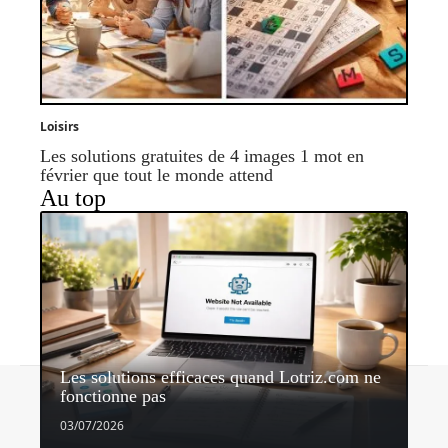
Loisirs
Les solutions gratuites de 4 images 1 mot en
février que tout le monde attend
Au top
Les solutions efficaces quand Lotriz.com ne
Contact
Mentions légales
Sitemap
fonctionne pas
© 2026 | laminutedejeu.com
03/07/2026