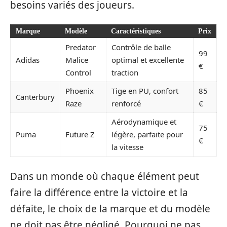
besoins variés des joueurs.
Marque
Modèle
Caractéristiques
Prix
Predator
Contrôle de balle
99
Adidas
Malice
optimal et excellente
€
Control
traction
Phoenix
Tige en PU, confort
85
Canterbury
Raze
renforcé
€
Aérodynamique et
75
Puma
Future Z
légère, parfaite pour
€
la vitesse
Dans un monde où chaque élément peut
faire la différence entre la victoire et la
défaite, le choix de la marque et du modèle
ne doit pas être négligé. Pourquoi ne pas